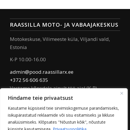
RAASSILLA MOTO- JA VABAAJAKESKUS
Motokeskuse, Vilimeeste küla, Viljandi vald,
Estonia
K-P 10.00-16.00
admin@pood.raassillarx.ee
+372 56 606 635
Vastame kõnedele ainult töö ajal (K-P)
Hindame teie privaatsust
TARVASTU MOTOKLUBI MTÜ
Kasutame küpsiseid teie sirvimiskogemuse parandamiseks,
isikupärastatud reklaamide või sisu esitamiseks ja liikluse
EE551010220238642220
analüüsimiseks. Klõpsates "Nõustun kõik", nõustute
küpsiste kasutamisega.
Privaatsuspoliitika